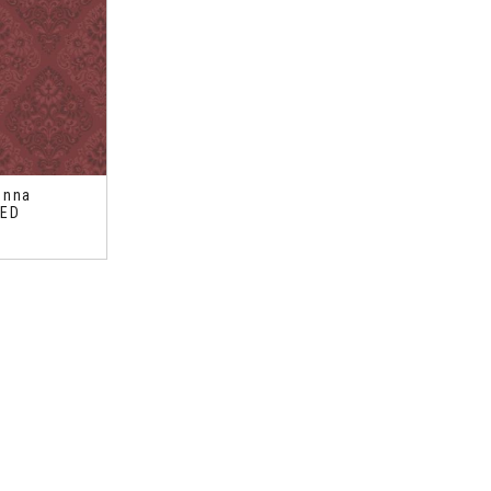
enna
RED
o