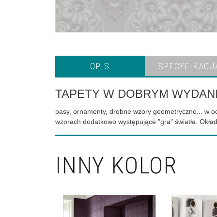
OPIS
SPECYFIKACJ
TAPETY W DOBRYM WYDAN
pasy, ornamenty, drobne wzory geometryczne... w odc
wzorach dodatkowo występujące "gra" światła. Okładz
INNY KOLOR