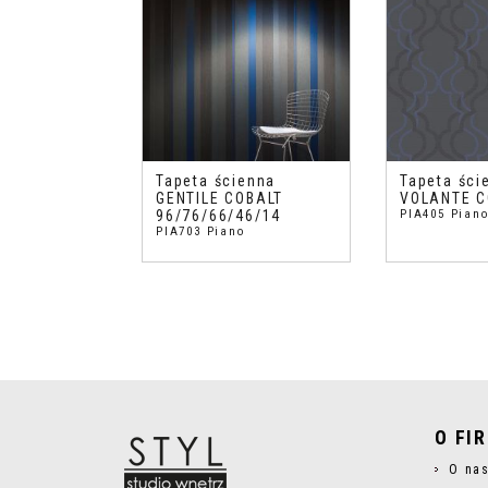
Tapeta ścienna
Tapeta ści
GENTILE COBALT
VOLANTE C
96/76/66/46/14
PIA405 Pian
PIA703 Piano
O FI
O na