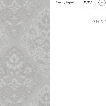
Cechy tapet
:
Zapytaj 