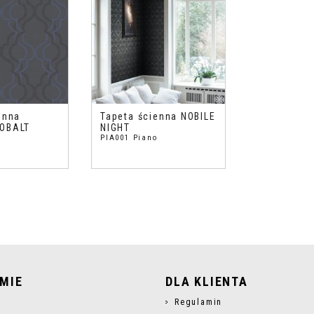
enna
Tapeta ścienna NOBILE
OBALT
NIGHT
o
PIA001 Piano
RMIE
DLA KLIENTA
s
Regulamin