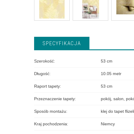
SPECYFIKACJA
Szerokość
:
53 cm
Długość
:
10.05 metr
Raport tapety
:
53 cm
Przeznaczenie tapety
:
pokój
,
salon
,
pokó
Sposób montażu
:
klej do tapet fliz
Kraj pochodzenia
:
Niemcy