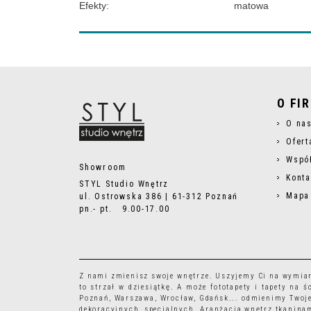
Efekty
:
matowa
O FI
O na
Ofert
Wspó
Showroom
Konta
STYL Studio Wnętrz
Mapa
ul. Ostrowska 386 | 61-312 Poznań
pn.- pt. 9.00-17.00
Z nami zmienisz swoje wnętrze. Uszyjemy Ci na wymia
to strzał w dziesiątkę. A może
fototapety
i
tapety
na śc
Poznań, Warszawa, Wrocław, Gdańsk... odmienimy Twoje
dekoracyjnych, specjalnych. Aranżacja wnętrz tkaninam