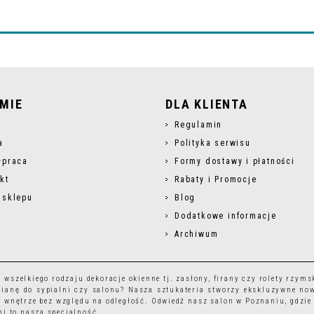
RMIE
DLA KLIENTA
s
Regulamin
a
Polityka serwisu
łpraca
Formy dostawy i płatności
kt
Rabaty i Promocje
 sklepu
Blog
Dodatkowe informacje
Archiwum
r wszelkiego rodzaju
dekoracje okienne
tj.
zasłony
,
firany
czy
rolety rzyms
ianę do sypialni czy salonu? Nasza sztukateria stworzy ekskluzywne no
 wnętrze bez względu na odległość. Odwiedź nasz salon w Poznaniu, gdzie
i to nasza specjalność.