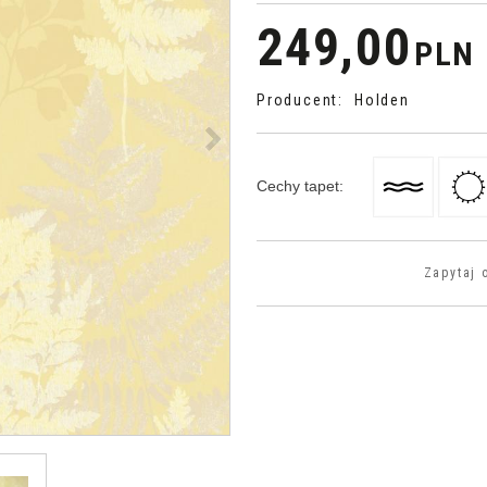
249,00
PLN
Producent
:
Holden
>
Cechy tapet
:
Zapytaj 