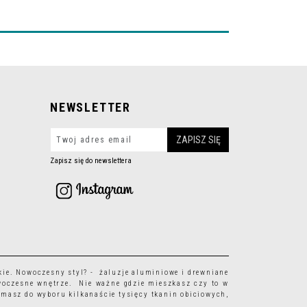
NEWSLETTER
Zapisz się do newslettera
kie
. Nowoczesny styl? - żaluzje aluminiowe i drewniane
woczesne wnętrze. Nie ważne gdzie mieszkasz czy to w
 masz do wyboru kilkanaście tysięcy
tkanin obiciowych
,