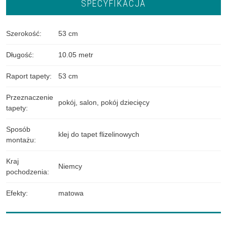
SPECYFIKACJA
Szerokość
:
53 cm
Długość
:
10.05 metr
Raport tapety
:
53 cm
Przeznaczenie
pokój
,
salon
,
pokój dziecięcy
tapety
:
Sposób
klej do tapet flizelinowych
montażu
:
Kraj
Niemcy
pochodzenia
:
Efekty
:
matowa