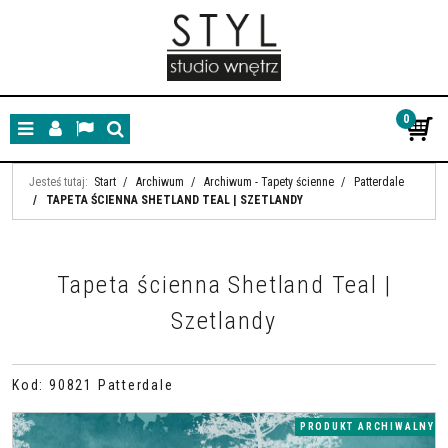
0
Menu
Panel
Lang
Szukaj
Jesteś tutaj:
Start
/
Archiwum
/
Archiwum - Tapety ścienne
/
Patterdale
/
TAPETA ŚCIENNA SHETLAND TEAL | SZETLANDY
Tapeta ścienna Shetland Teal |
Szetlandy
Kod
:
90821 Patterdale
PRODUKT ARCHIWALNY