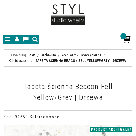
0
Menu
Panel
Lang
Szukaj
Jesteś tutaj:
Start
/
Archiwum
/
Archiwum - Tapety ścienne
/
Kaleidoscope
/
TAPETA ŚCIENNA BEACON FELL YELLOW/GREY | DRZEWA
Tapeta ścienna Beacon Fell
Yellow/Grey | Drzewa
Kod
:
90650 Kaleidoscope
PRODUKT ARCHIWALNY