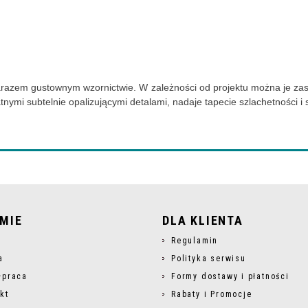
zarazem gustownym wzornictwie. W zależności od projektu można je zast
tnymi subtelnie opalizującymi detalami, nadaje tapecie szlachetności i 
RMIE
DLA KLIENTA
s
Regulamin
a
Polityka serwisu
łpraca
Formy dostawy i płatności
kt
Rabaty i Promocje