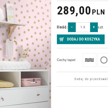
289,00
PLN
Ilość
:
−
+
szt.
DODAJ DO KOSZYKA
>
Cechy tapet
:
Dodaj do przechowal