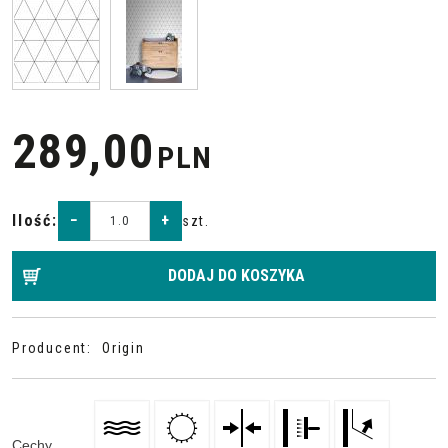
289,00
PLN
Ilość
:
−
+
szt.
DODAJ DO KOSZYKA
Producent
:
Origin
Cechy