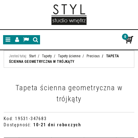
0
Menu
Panel
Lang
Szukaj
Jesteś tutaj:
Start
/
Tapety
/
Tapety ścienne
/
Precious
/
TAPETA
ŚCIENNA GEOMETRYCZNA W TRÓJKĄTY
Tapeta ścienna geometryczna w
trójkąty
Kod
:
19531-347683
Dostępność
:
10-21 dni roboczych