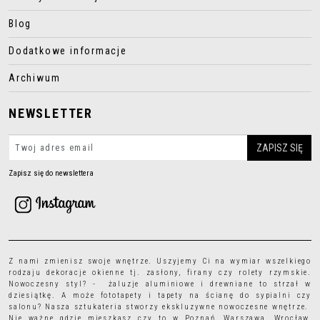
Blog
Dodatkowe informacje
Archiwum
NEWSLETTER
Zapisz się do newslettera
Z nami zmienisz swoje wnętrze. Uszyjemy Ci na wymiar wszelkiego
rodzaju
dekoracje okienne
tj.
zasłony
,
firany
czy
rolety rzymskie
.
Nowoczesny styl? - żaluzje aluminiowe i drewniane to strzał w
dziesiątkę. A może
fototapety
i
tapety
na ścianę do sypialni czy
salonu? Nasza sztukateria stworzy ekskluzywne nowoczesne wnętrze.
Nie ważne gdzie mieszkasz czy to w Poznań, Warszawa, Wrocław,