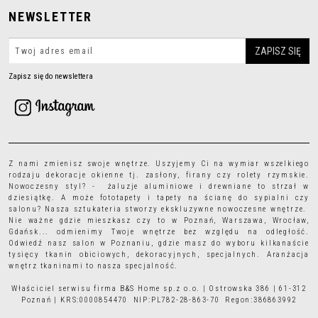
NEWSLETTER
Zapisz się do newslettera
Z nami zmienisz swoje wnętrze. Uszyjemy Ci na wymiar wszelkiego
rodzaju
dekoracje okienne
tj.
zasłony
,
firany
czy
rolety rzymskie
.
Nowoczesny styl? - żaluzje aluminiowe i drewniane to strzał w
dziesiątkę. A może
fototapety
i
tapety
na ścianę do sypialni czy
salonu? Nasza sztukateria stworzy ekskluzywne nowoczesne wnętrze.
Nie ważne gdzie mieszkasz czy to w Poznań, Warszawa, Wrocław,
Gdańsk... odmienimy Twoje wnętrze bez względu na odległość.
Odwiedź nasz salon w Poznaniu, gdzie masz do wyboru kilkanaście
tysięcy
tkanin obiciowych
, dekoracyjnych, specjalnych. Aranżacja
wnętrz tkaninami to nasza specjalność.
Właściciel serwisu firma B&S Home sp.z o.o. | Ostrowska 386 | 61-312
Poznań | KRS:0000854470 NIP:PL782-28-863-70 Regon:386863992