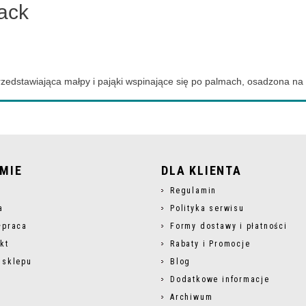
lack
rzedstawiająca małpy i pająki wspinające się po palmach, osadzona na
RMIE
DLA KLIENTA
s
Regulamin
a
Polityka serwisu
łpraca
Formy dostawy i płatności
kt
Rabaty i Promocje
 sklepu
Blog
Dodatkowe informacje
Archiwum