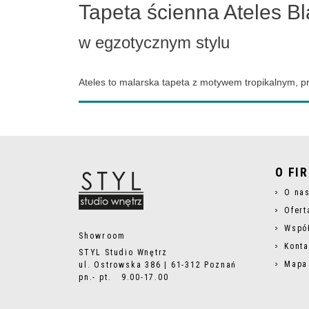
Tapeta ścienna Ateles B
w egzotycznym stylu
Ateles to malarska tapeta z motywem tropikalnym, p
O FI
O na
Ofert
Wspó
Showroom
Konta
STYL Studio Wnętrz
Mapa
ul. Ostrowska 386 | 61-312 Poznań
pn.- pt. 9.00-17.00