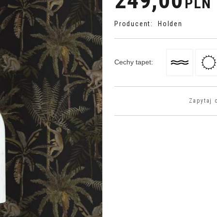
249,00
PLN
Producent
:
Holden
Cechy tapet
:
Zapytaj 
>