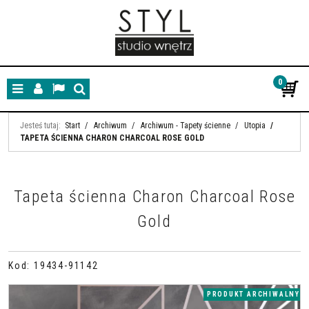
0
Menu
Panel
Lang
Szukaj
Jesteś tutaj:
Start
/
Archiwum
/
Archiwum - Tapety ścienne
/
Utopia
/
TAPETA ŚCIENNA CHARON CHARCOAL ROSE GOLD
Tapeta ścienna Charon Charcoal Rose
Gold
Kod
:
19434-91142
PRODUKT ARCHIWALNY