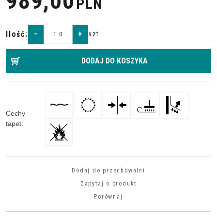
989,00
PLN
Ilość
:
−
+
szt.
DODAJ DO KOSZYKA
Cechy
tapet
:
Dodaj do przechowalni
Zapytaj o produkt
Porównaj