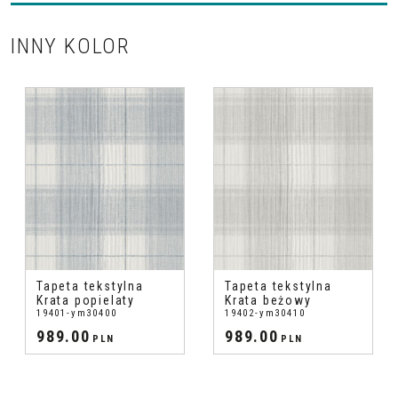
INNY KOLOR
Tapeta tekstylna
Tapeta tekstylna
Krata popielaty
Krata beżowy
19401-ym30400
19402-ym30410
989.00
989.00
PLN
PLN