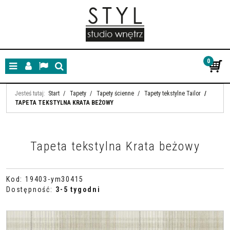
0
Menu
Panel
Lang
Szukaj
Jesteś tutaj:
Start
/
Tapety
/
Tapety ścienne
/
Tapety tekstylne Tailor
/
TAPETA TEKSTYLNA KRATA BEŻOWY
Tapeta tekstylna Krata beżowy
Kod
:
19403-ym30415
Dostępność
:
3-5 tygodni