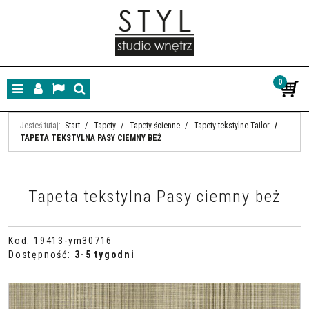
0
Menu
Panel
Lang
Szukaj
Jesteś tutaj:
Start
/
Tapety
/
Tapety ścienne
/
Tapety tekstylne Tailor
/
TAPETA TEKSTYLNA PASY CIEMNY BEŻ
Tapeta tekstylna Pasy ciemny beż
Kod
:
19413-ym30716
Dostępność
:
3-5 tygodni