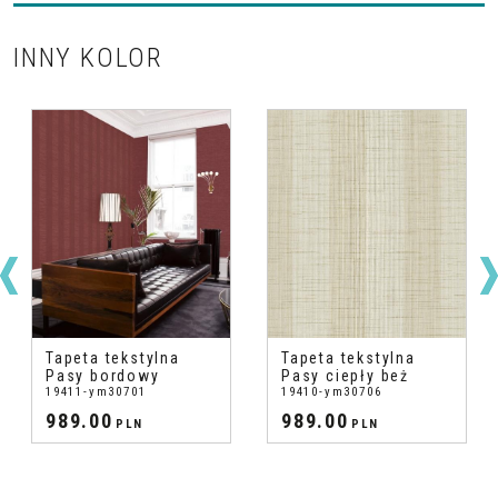
INNY KOLOR
Tapeta tekstylna
Tapeta tekstylna
Pasy bordowy
Pasy ciepły beż
19411-ym30701
19410-ym30706
989.00
989.00
PLN
PLN