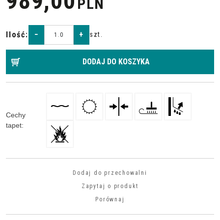
989,00
PLN
Ilość
:
−
+
szt.
DODAJ DO KOSZYKA
Cechy
tapet
:
Dodaj do przechowalni
Zapytaj o produkt
Porównaj