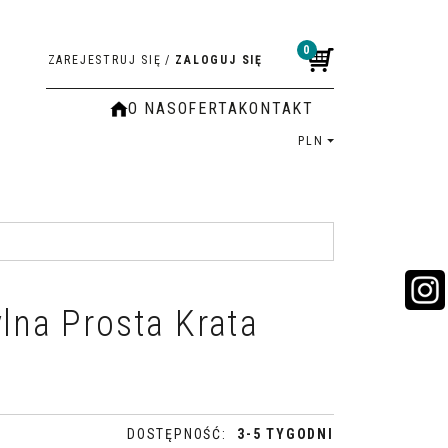
0
ZAREJESTRUJ SIĘ
/
ZALOGUJ SIĘ
O NAS
OFERTA
KONTAKT
PLN
lna Prosta Krata
DOSTĘPNOŚĆ
:
3-5 TYGODNI