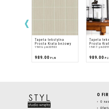
stylna
Tapeta tekstylna
Tapeta tek
ta błękitny
Prosta Krata beżowy
Prosta Kra
12
19416-ym30903
19417-ym309
989.00
989.00
N
PLN
PL
O FI
O na
Ofert