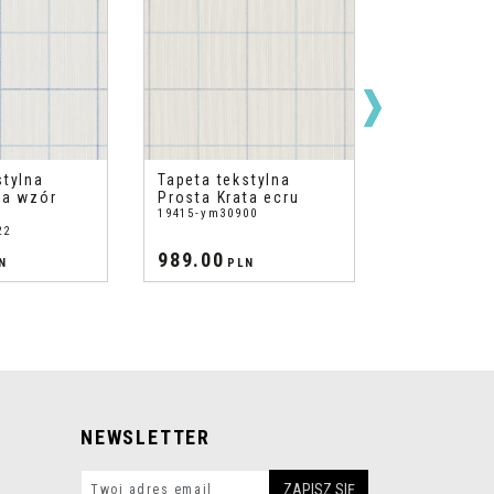
stylna
Tapeta tekstylna
Tapeta tek
ta wzór
Prosta Krata ecru
Prosta Kra
19415-ym30900
19418-ym309
22
989.00
989.00
N
PLN
PL
NEWSLETTER