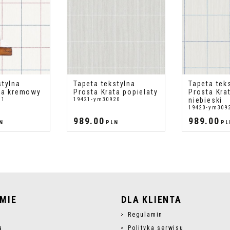
stylna
Tapeta tekstylna
Tapeta tek
ta kremowy
Prosta Krata popielaty
Prosta Kra
11
19421-ym30920
niebieski
19420-ym309
989.00
989.00
N
PLN
PL
RMIE
DLA KLIENTA
s
Regulamin
a
Polityka serwisu