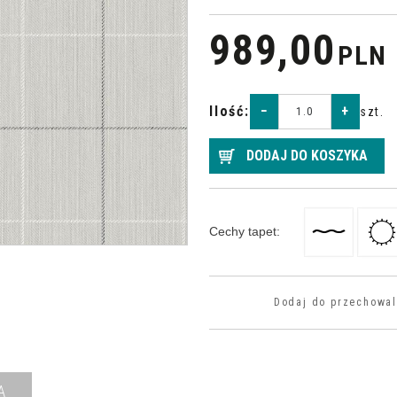
989,00
PLN
Ilość
:
−
+
szt.
DODAJ DO KOSZYKA
Cechy tapet
:
Dodaj do przechowal
A