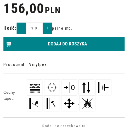
156,00
PLN
Ilość
:
−
+
pełne mb.
DODAJ DO KOSZYKA
Producent
:
Vinylpex
Cechy
tapet
:
,
Dodaj do przechowalni