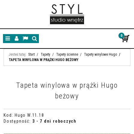
0
Menu
Panel
Lang
Szukaj
Jesteś tutaj:
Start
/
Tapety
/
Tapety ścienne
/
Tapety winylowe Hugo
/
TAPETA WINYLOWA W PRĄŻKI HUGO BEŻOWY
Tapeta winylowa w prążki Hugo
beżowy
Kod
:
Hugo W.11.18
Dostępność
:
3 - 7 dni roboczych