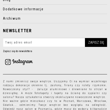
Dodatkowe informacje
Archiwum
NEWSLETTER
Zapisz się do newslettera
Z nami zmienisz swoje wnętrze. Uszyjemy Ci na wymiar wszelkiego
rodzaju
dekoracje okienne
tj.
zasłony
,
firany
czy
rolety rzymskie
.
Nowoczesny styl? - żaluzje aluminiowe i drewniane to strzał w
dziesiątkę. A może
fototapety
i
tapety
na ścianę do sypialni czy
salonu? Nasza sztukateria stworzy ekskluzywne nowoczesne wnętrze.
Nie ważne gdzie mieszkasz czy to w Poznań, Warszawa, Wrocław,
Gdańsk... odmienimy Twoje wnętrze bez względu na odległość.
Odwiedź nasz salon w Poznaniu, gdzie masz do wyboru kilkanaście