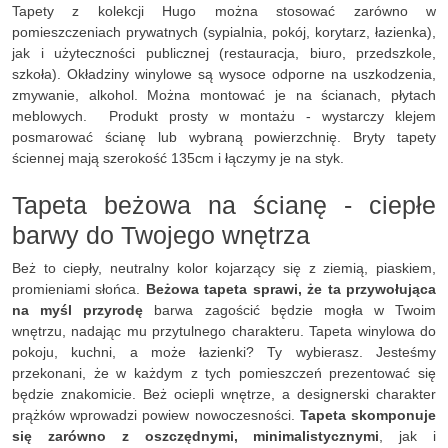
Tapety z kolekcji Hugo można stosować zarówno w
pomieszczeniach prywatnych (sypialnia, pokój, korytarz, łazienka),
jak i użyteczności publicznej (restauracja, biuro, przedszkole,
szkoła). Okładziny winylowe są wysoce odporne na uszkodzenia,
zmywanie, alkohol. Można montować je na ścianach, płytach
meblowych. Produkt prosty w montażu - wystarczy klejem
posmarować ścianę lub wybraną powierzchnię. Bryty tapety
ściennej mają szerokość 135cm i łączymy je na styk.
Tapeta beżowa na ścianę - ciepłe
barwy do Twojego wnętrza
Beż to ciepły, neutralny kolor kojarzący się z ziemią, piaskiem,
promieniami słońca.
Beżowa tapeta sprawi, że ta przywołująca
na myśl przyrodę
barwa zagościć będzie mogła w Twoim
wnętrzu, nadając mu przytulnego charakteru. Tapeta winylowa do
pokoju, kuchni, a może łazienki? Ty wybierasz. Jesteśmy
przekonani, że w każdym z tych pomieszczeń prezentować się
będzie znakomicie. Beż ociepli wnętrze, a designerski charakter
prążków wprowadzi powiew nowoczesności.
Tapeta skomponuje
się zarówno z oszczędnymi, minimalistycznymi
, jak i