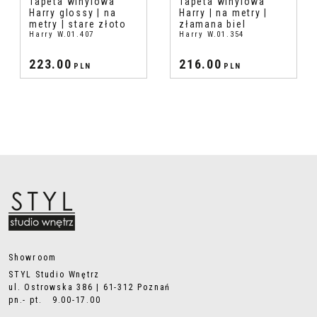
Tapeta winylowa
Tapeta winylowa
Harry glossy | na
Harry | na metry |
metry | stare złoto
złamana biel
Harry W.01.407
Harry W.01.354
223.00
216.00
PLN
PLN
Showroom
STYL Studio Wnętrz
ul. Ostrowska 386 | 61-312 Poznań
pn.- pt. 9.00-17.00