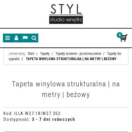
0
Menu
Panel
Lang
Szukaj
Jesteś tutaj:
Start
/
Tapety
/
Tapety ścienne - przeznaczenie
/
Tapety do
sypialni
/
TAPETA WINYLOWA STRUKTURALNA | NA METRY | BEŻOWY
Tapeta winylowa strukturalna | na
metry | beżowy
Kod
:
ILLA W27.18/W27.352
Dostępność
:
3 - 7 dni roboczych