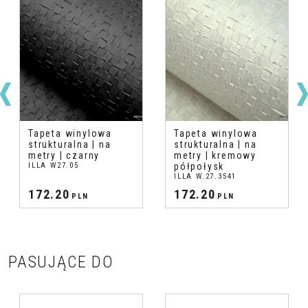
Tapeta winylowa
Tapeta winylowa
strukturalna | na
strukturalna | na
metry | czarny
metry | kremowy
ILLA W27.05
półpołysk
ILLA W.27.3541
172.20
172.20
PLN
PLN
PASUJĄCE DO