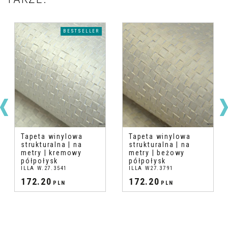
BESTSELLER
Tapeta winylowa
Tapeta winylowa
strukturalna | na
strukturalna | na
metry | kremowy
metry | beżowy
półpołysk
półpołysk
ILLA W.27.3541
ILLA W27.3791
172.20
172.20
PLN
PLN