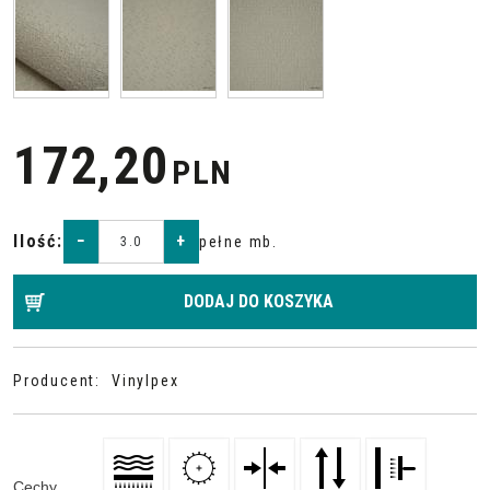
172,20
PLN
Ilość
:
−
+
pełne mb.
DODAJ DO KOSZYKA
Producent
:
Vinylpex
Cechy