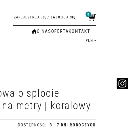
0
ZAREJESTRUJ SIĘ
/
ZALOGUJ SIĘ
O NAS
OFERTA
KONTAKT
PLN
owa o splocie
 na metry | koralowy
DOSTĘPNOŚĆ
:
3 - 7 DNI ROBOCZYCH