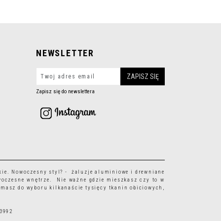
NEWSLETTER
Zapisz się do newslettera
kie
. Nowoczesny styl? - żaluzje aluminiowe i drewniane
woczesne wnętrze. Nie ważne gdzie mieszkasz czy to w
 masz do wyboru kilkanaście tysięcy
tkanin obiciowych
,
63992