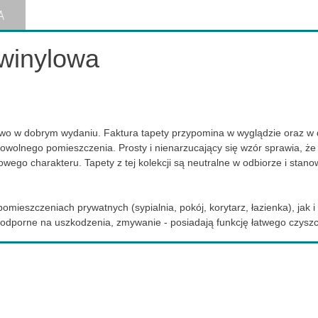
A
winylowa
two w dobrym wydaniu. Faktura tapety przypomina w wyglądzie oraz w 
wolnego pomieszczenia. Prosty i nienarzucający się wzór sprawia, że ta
go charakteru. Tapety z tej kolekcji są neutralne w odbiorze i stano
ieszczeniach prywatnych (sypialnia, pokój, korytarz, łazienka), jak i u
 odporne na uszkodzenia, zmywanie - posiadają funkcję łatwego czysz