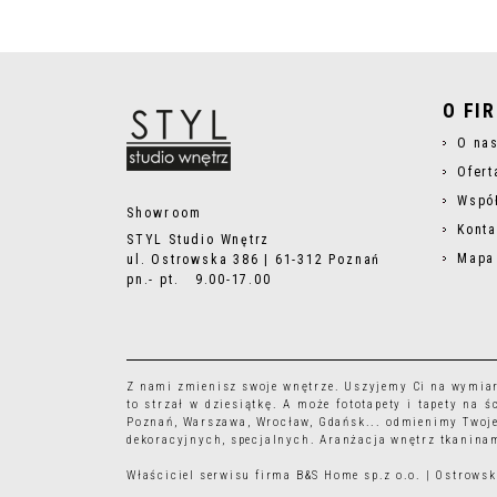
O FI
O na
Ofert
Wspó
Showroom
Konta
STYL Studio Wnętrz
Mapa
ul. Ostrowska 386 | 61-312 Poznań
pn.- pt. 9.00-17.00
Z nami zmienisz swoje wnętrze. Uszyjemy Ci na wymia
to strzał w dziesiątkę. A może
fototapety
i
tapety
na śc
Poznań, Warszawa, Wrocław, Gdańsk... odmienimy Twoje
dekoracyjnych, specjalnych. Aranżacja wnętrz tkaninam
Właściciel serwisu firma B&S Home sp.z o.o. | Ostrow