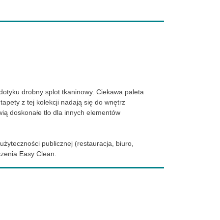
dotyku drobny splot tkaninowy. Ciekawa paleta
pety z tej kolekcji nadają się do wnętrz
wią doskonałe tło dla innych elementów
żyteczności publicznej (restauracja, biuro,
czenia Easy Clean.