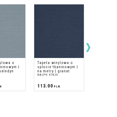
ylowa o
Tapeta winylowa o
Tapeta win
aninowym |
splocie tkaninowym |
splocie tk
 seledyn
na metry | granat
na metry | 
RALPH 47420
RALPH 47419
113.00
113.00
N
PLN
PL