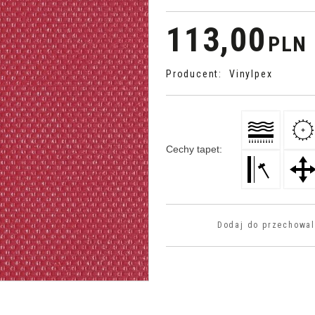
113,00
PLN
Producent
:
Vinylpex
Cechy tapet
:
Dodaj do przechowal