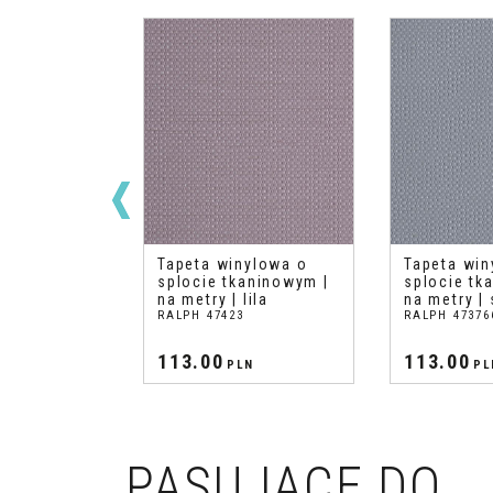
ylowa o
Tapeta winylowa o
Tapeta win
aninowym |
splocie tkaninowym |
splocie tk
 beżowo
na metry | lila
na metry | 
RALPH 47423
RALPH 47376
113.00
113.00
N
PLN
PL
PASUJĄCE DO