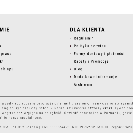
RMIE
DLA KLIENTA
s
Regulamin
a
Polityka serwisu
łpraca
Formy dostawy i płatności
kt
Rabaty i Promocje
 sklepu
Blog
Dodatkowe informacje
Archiwum
r wszelkiego rodzaju
dekoracje okienne
tj.
zasłony
,
firany
czy
rolety rzyms
ianę do sypialni czy salonu? Nasza sztukateria stworzy ekskluzywne no
 wnętrze bez względu na odległość. Odwiedź nasz salon w Poznaniu, gdzie
i to nasza specjalność.
ska 386 | 61-312 Poznań | KRS:0000854470 NIP:PL782-28-863-70 Regon:3868