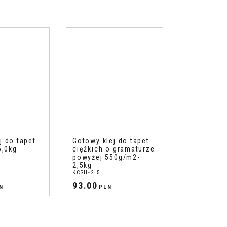
j do tapet
Gotowy klej do tapet
5,0kg
ciężkich o gramaturze
powyżej 550g/m2-
2,5kg
KCSH-2.5
93.00
N
PLN