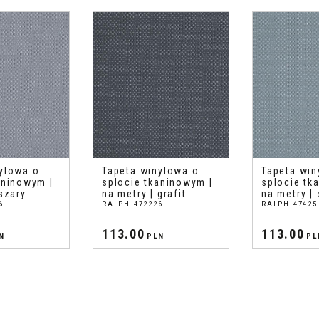
ylowa o
Tapeta winylowa o
Tapeta win
aninowym |
splocie tkaninowym |
splocie tk
szary
na metry | grafit
na metry |
6
RALPH 472226
RALPH 47425
113.00
113.00
N
PLN
PL