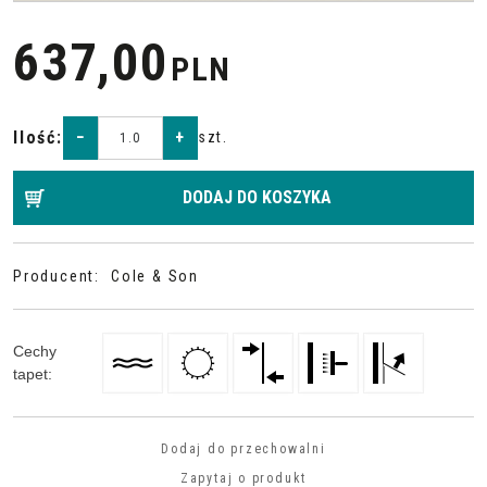
637,00
PLN
Ilość
:
−
+
szt.
DODAJ DO KOSZYKA
Producent
:
Cole & Son
Cechy
tapet
:
Dodaj do przechowalni
Zapytaj o produkt