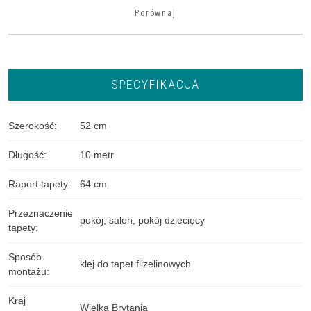
Porównaj
SPECYFIKACJA
Szerokość
:
52 cm
Długość
:
10 metr
Raport tapety
:
64 cm
Przeznaczenie
pokój
,
salon
,
pokój dziecięcy
tapety
:
Sposób
klej do tapet flizelinowych
montażu
:
Kraj
Wielka Brytania