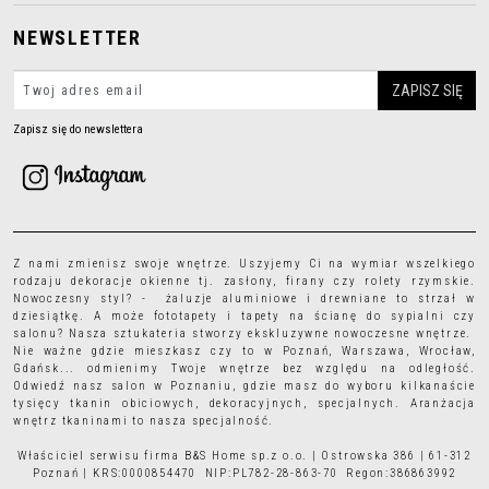
NEWSLETTER
Zapisz się do newslettera
Z nami zmienisz swoje wnętrze. Uszyjemy Ci na wymiar wszelkiego
rodzaju
dekoracje okienne
tj.
zasłony
,
firany
czy
rolety rzymskie
.
Nowoczesny styl? - żaluzje aluminiowe i drewniane to strzał w
dziesiątkę. A może
fototapety
i
tapety
na ścianę do sypialni czy
salonu? Nasza sztukateria stworzy ekskluzywne nowoczesne wnętrze.
Nie ważne gdzie mieszkasz czy to w Poznań, Warszawa, Wrocław,
Gdańsk... odmienimy Twoje wnętrze bez względu na odległość.
Odwiedź nasz salon w Poznaniu, gdzie masz do wyboru kilkanaście
tysięcy
tkanin obiciowych
, dekoracyjnych, specjalnych. Aranżacja
wnętrz tkaninami to nasza specjalność.
Właściciel serwisu firma B&S Home sp.z o.o. | Ostrowska 386 | 61-312
Poznań | KRS:0000854470 NIP:PL782-28-863-70 Regon:386863992