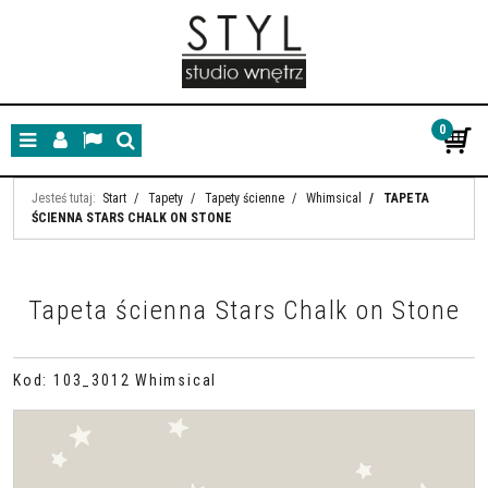
0
Menu
Panel
Lang
Szukaj
Jesteś tutaj:
Start
/
Tapety
/
Tapety ścienne
/
Whimsical
/
TAPETA
ŚCIENNA STARS CHALK ON STONE
Tapeta ścienna Stars Chalk on Stone
Kod
:
103_3012 Whimsical