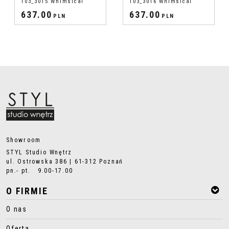
103_3015 Whimsical
103_3016 Whimsical
637.00
637.00
PLN
PLN
Showroom
STYL Studio Wnętrz
ul. Ostrowska 386 | 61-312 Poznań
pn.- pt. 9.00-17.00
O FIRMIE
O nas
Oferta