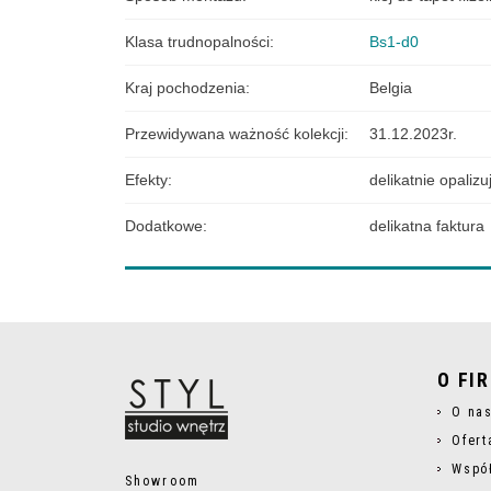
Klasa trudnopalności
:
Bs1-d0
Kraj pochodzenia
:
Belgia
Przewidywana ważność kolekcji
:
31.12.2023r.
Efekty
:
delikatnie opalizu
Dodatkowe
:
delikatna faktura
O FI
O na
Ofert
Wspó
Showroom