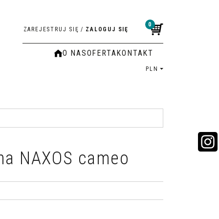
0
ZAREJESTRUJ SIĘ
/
ZALOGUJ SIĘ
O NAS
OFERTA
KONTAKT
PLN
nna NAXOS cameo