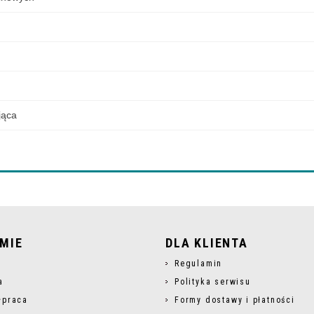
jąca
RMIE
DLA KLIENTA
s
Regulamin
a
Polityka serwisu
łpraca
Formy dostawy i płatności