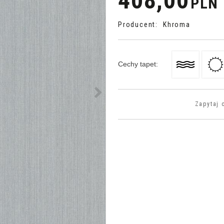
408,00
PLN
Producent
:
Khroma
Cechy tapet
:
>
Zapytaj 