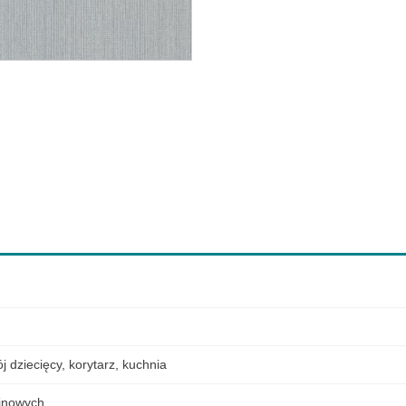
j dziecięcy
,
korytarz
,
kuchnia
elinowych