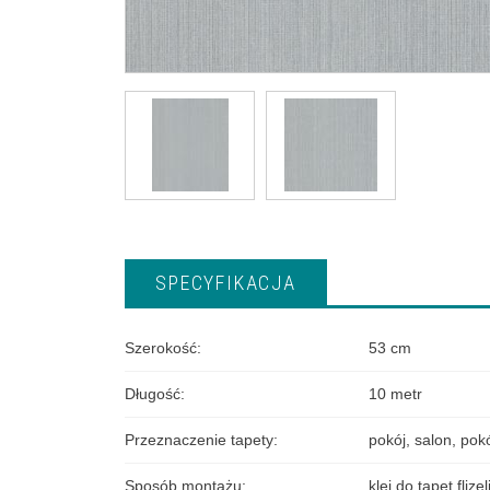
SPECYFIKACJA
Szerokość
:
53 cm
Długość
:
10 metr
Przeznaczenie tapety
:
pokój
,
salon
,
pokó
Sposób montażu
:
klej do tapet fliz