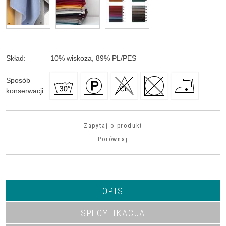
Skład
:
10
%
wiskoza, 89
%
PL/PES
Sposób
konserwacji
:
Zapytaj o produkt
Porównaj
OPIS
SPECYFIKACJA