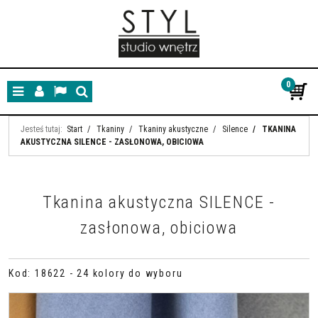
0
Menu
Panel
Lang
Szukaj
Jesteś tutaj:
Start
/
Tkaniny
/
Tkaniny akustyczne
/
Silence
/
TKANINA
AKUSTYCZNA SILENCE - ZASŁONOWA, OBICIOWA
Tkanina akustyczna SILENCE -
zasłonowa, obiciowa
Kod
:
18622 - 24 kolory do wyboru