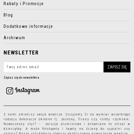
Rabaty i Promocje
Blog
Dodatkowe informacje
Archiwum
NEWSLETTER
Zapisz się do newslettera
Z nami zmienisz swoje wnętrze. Uszyjemy Ci na wymiar wszelkiego
rodzaju
dekoracje okienne
tj.
zasłony
,
firany
czy
rolety rzymskie
.
Nowoczesny styl? - żaluzje aluminiowe i drewniane to strzał w
dziesiątkę. A może
fototapety
i
tapety
na ścianę do sypialni czy
salonu? Nasza sztukateria stworzy ekskluzywne nowoczesne wnętrze.