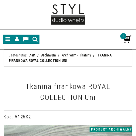
0
Menu
Panel
Lang
Szukaj
Jesteś tutaj:
Start
/
Archiwum
/
Archiwum - Tkaniny
/
TKANINA
FIRANKOWA ROYAL COLLECTION UNI
Tkanina firankowa ROYAL
COLLECTION Uni
Kod
:
V125K2
PRODUKT ARCHIWALNY