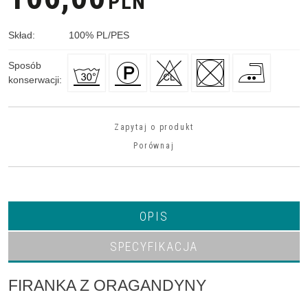
PLN
Skład
:
100
%
PL/PES
Sposób
konserwacji
:
Zapytaj o produkt
Porównaj
OPIS
SPECYFIKACJA
FIRANKA Z ORAGANDYNY