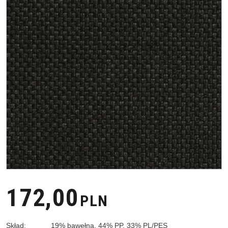
172,00
PLN
Skład
:
19
%
bawełna, 44
%
PP, 33
%
PL/PES