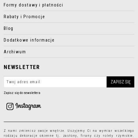
Formy dostawy i płatności
Rabaty i Promocje
Blog
Dodatkowe informacje
Archiwum
NEWSLETTER
Zapisz się do newslettera
Z nami zmienisz swoje wnętrze. Uszyjemy Ci na wymiar wszelkiego
rodzaju
dekoracje okienne
tj.
zasłony
,
firany
czy
rolety rzymskie
.