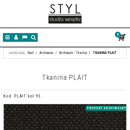
0
Menu
Panel
Lang
Szukaj
Jesteś tutaj:
Start
/
Archiwum
/
Archiwum - Tkaniny
/
TKANINA PLAIT
Tkanina PLAIT
Kod
:
PLAIT kol.95
PRODUKT ARCHIWALNY