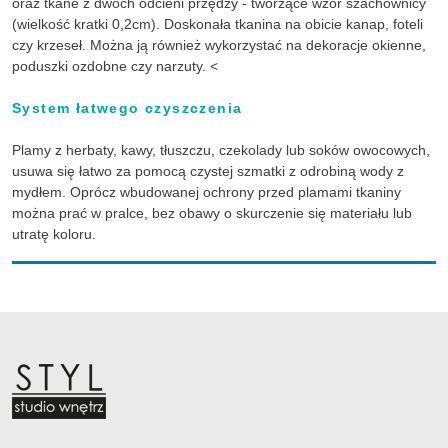
oraz tkane z dwóch odcieni przędzy - tworzące wzór szachownicy
(wielkość kratki 0,2cm). Doskonała tkanina na obicie kanap, foteli
czy krzeseł. Można ją również wykorzystać na dekoracje okienne,
poduszki ozdobne czy narzuty. <
System łatwego czyszczenia
Plamy z herbaty, kawy, tłuszczu, czekolady lub soków owocowych,
usuwa się łatwo za pomocą czystej szmatki z odrobiną wody z
mydłem. Oprócz wbudowanej ochrony przed plamami tkaniny
można prać w pralce, bez obawy o skurczenie się materiału lub
utratę koloru.