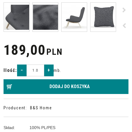
>
<
189,00
PLN
Ilość
:
−
+
mb.
DODAJ DO KOSZYKA
Producent
:
B&S Home
Skład
:
100
%
PL/PES