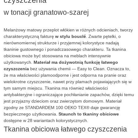
czyszczenia
w tonacji granatowo-szarej
Melanżowy matowy przeplot włókien w różnych odcieniach, tworzy
charakterystyczną fakturę
w stylu bouclé
. Zwarte pętelki, o
nierównomiernej strukturze i przyjemnej kolorystyce nadają
tkaninie gustownego i ponadczasowego charakteru. Ta tkanina
obiciowa może być stosowana na meblach intensywnie
użytkowanych.
Materiał ma dożywotnią funkcję łatwego
czyszczenia
bez używania chemii — Easy to Clean. Oznacza to,
że ma właściwości plamoodporne i jest odporna na pranie oraz
wielokrotne czyszczenie, nawet przy plamach pojawiających się w
tym samym miejscu. Tkanina ma również właściwości
antybakteryjne i ograniczające pochłanianie zapachów, dzięki temu
jest przyjazny dzieciom oraz zwierzętom domowym. Materiał
zgodny ze STANDARDEM 100 OEKO TEX® daje gwarancję
bezpiecznego użytkowania.
Staunch to tkaniny obiciowe
dostępne w 28 wariantach kolorystycznych.
Tkanina obiciowa łatwego czyszczenia