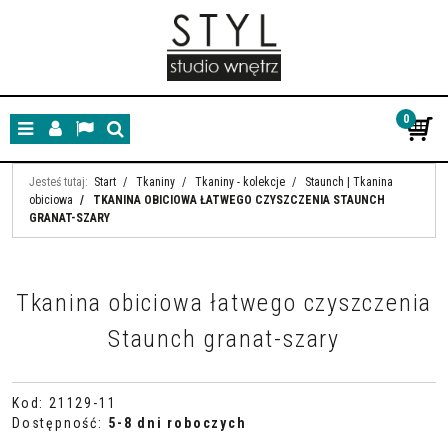
0
Menu
Panel
Lang
Szukaj
Jesteś tutaj:
Start
/
Tkaniny
/
Tkaniny - kolekcje
/
Staunch | Tkanina
obiciowa
/
TKANINA OBICIOWA ŁATWEGO CZYSZCZENIA STAUNCH
GRANAT-SZARY
Tkanina obiciowa łatwego czyszczenia
Staunch granat-szary
Kod
:
21129-11
Dostępność
:
5-8 dni roboczych