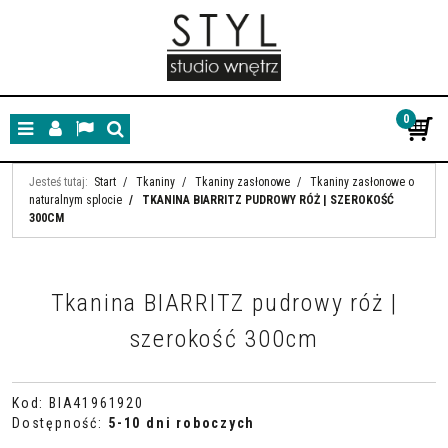
0
Menu
Panel
Lang
Szukaj
Jesteś tutaj:
Start
/
Tkaniny
/
Tkaniny zasłonowe
/
Tkaniny zasłonowe o
naturalnym splocie
/
TKANINA BIARRITZ PUDROWY RÓŻ | SZEROKOŚĆ
300CM
Tkanina BIARRITZ pudrowy róż |
szerokość 300cm
Kod
:
BIA41961920
Dostępność
:
5-10 dni roboczych