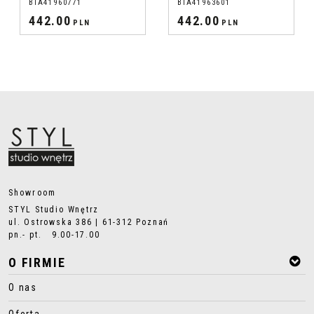
BIA41960771
BIA41963601
442.00
442.00
PLN
PLN
Showroom
STYL Studio Wnętrz
ul. Ostrowska 386 | 61-312 Poznań
pn.- pt. 9.00-17.00
O FIRMIE
O nas