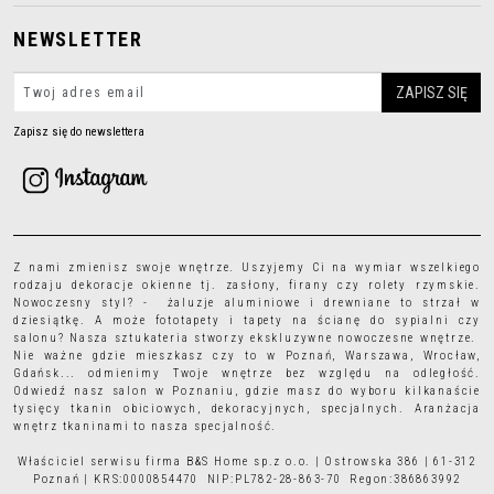
NEWSLETTER
Zapisz się do newslettera
Z nami zmienisz swoje wnętrze. Uszyjemy Ci na wymiar wszelkiego
rodzaju
dekoracje okienne
tj.
zasłony
,
firany
czy
rolety rzymskie
.
Nowoczesny styl? - żaluzje aluminiowe i drewniane to strzał w
dziesiątkę. A może
fototapety
i
tapety
na ścianę do sypialni czy
salonu? Nasza sztukateria stworzy ekskluzywne nowoczesne wnętrze.
Nie ważne gdzie mieszkasz czy to w Poznań, Warszawa, Wrocław,
Gdańsk... odmienimy Twoje wnętrze bez względu na odległość.
Odwiedź nasz salon w Poznaniu, gdzie masz do wyboru kilkanaście
tysięcy
tkanin obiciowych
, dekoracyjnych, specjalnych. Aranżacja
wnętrz tkaninami to nasza specjalność.
Właściciel serwisu firma B&S Home sp.z o.o. | Ostrowska 386 | 61-312
Poznań | KRS:0000854470 NIP:PL782-28-863-70 Regon:386863992