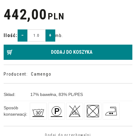
442,00
PLN
Ilość
:
−
+
mb.
DODAJ DO KOSZYKA
Producent
:
Camengo
Skład
:
17
%
bawełna, 83
%
PL/PES
Sposób
konserwacji
:
Dodaj do przechowalni