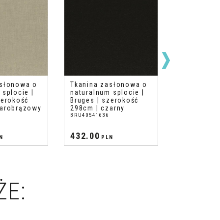
asłonowa o
Tkanina zasłonowa o
Tkanina z
 splocie |
naturalnum splocie |
naturalnum
zerokość
Bruges | szerokość
Bruges | s
zarobrązowy
298cm | czarny
298cm | mo
BRU40541636
BRU40543484
432.00
432.00
N
PLN
PL
ŻE: