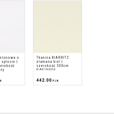
asłonowa o
Tkanina BIARRITZ
 splocie |
złamana biel |
zerokość
szerokość 300cm
ały
BIA41960256
442.00
N
PLN