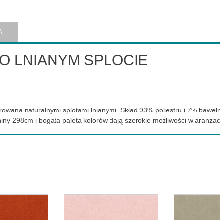
A
O LNIANYM SPLOCIE
pirowana naturalnymi splotami lnianymi.
Skład 93% poliestru i 7% baweł
niny 298cm i bogata paleta kolorów dają szerokie możliwości w aranżacj