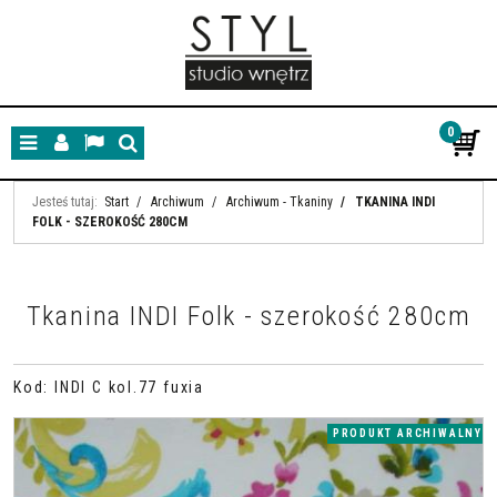
0
Menu
Panel
Lang
Szukaj
Jesteś tutaj:
Start
/
Archiwum
/
Archiwum - Tkaniny
/
TKANINA INDI
FOLK - SZEROKOŚĆ 280CM
Tkanina INDI Folk - szerokość 280cm
Kod
:
INDI C kol.77 fuxia
PRODUKT ARCHIWALNY