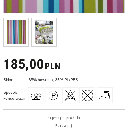
185,00
PLN
Skład
:
65
%
bawełna, 35
%
PL/PES
Sposób
konserwacji
:
Zapytaj o produkt
Porównaj