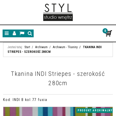
0
Menu
Panel
Lang
Szukaj
Jesteś tutaj:
Start
/
Archiwum
/
Archiwum - Tkaniny
/
TKANINA INDI
STRIEPES - SZEROKOŚĆ 280CM
Tkanina INDI Striepes - szerokość
280cm
Kod
:
INDI B kol.77 fuxia
PRODUKT ARCHIWALNY