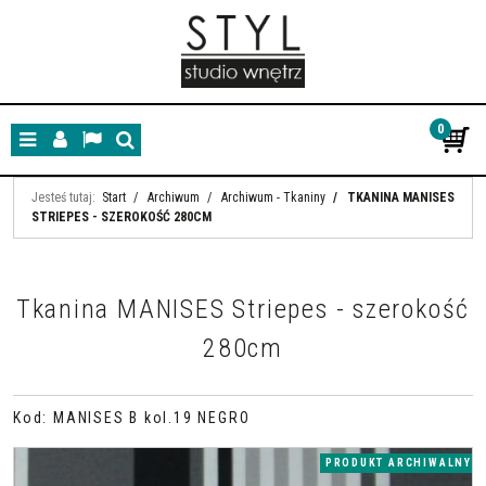
0
Menu
Panel
Lang
Szukaj
Jesteś tutaj:
Start
/
Archiwum
/
Archiwum - Tkaniny
/
TKANINA MANISES
STRIEPES - SZEROKOŚĆ 280CM
Tkanina MANISES Striepes - szerokość
280cm
Kod
:
MANISES B kol.19 NEGRO
PRODUKT ARCHIWALNY