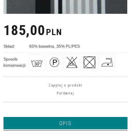
185,00
PLN
Skład
:
65
%
bawełna, 35
%
PL/PES
Sposób
konserwacji
:
Zapytaj o produkt
Porównaj
OPIS