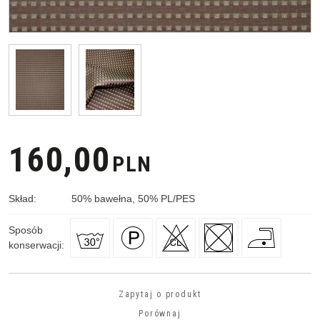
160,00
PLN
Skład
:
50
%
bawełna, 50
%
PL/PES
Sposób
konserwacji
:
Zapytaj o produkt
Porównaj