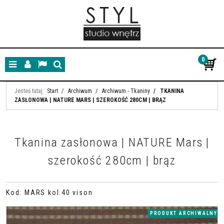
0
Menu
Panel
Lang
Szukaj
Jesteś tutaj:
Start
/
Archiwum
/
Archiwum - Tkaniny
/
TKANINA
ZASŁONOWA | NATURE MARS | SZEROKOŚĆ 280CM | BRĄZ
Tkanina zasłonowa | NATURE Mars |
szerokość 280cm | brąz
Kod
:
MARS kol.40 vison
PRODUKT ARCHIWALNY