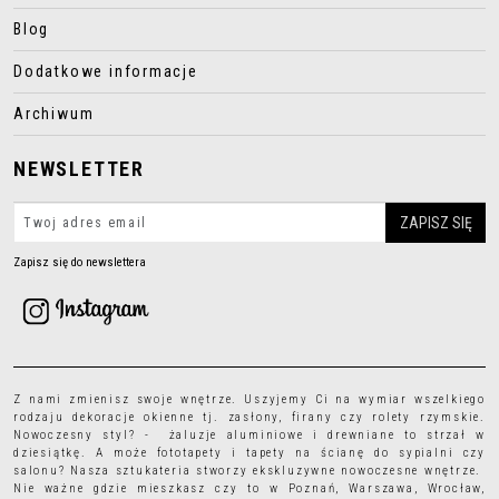
Blog
Dodatkowe informacje
Archiwum
NEWSLETTER
Zapisz się do newslettera
Z nami zmienisz swoje wnętrze. Uszyjemy Ci na wymiar wszelkiego
rodzaju
dekoracje okienne
tj.
zasłony
,
firany
czy
rolety rzymskie
.
Nowoczesny styl? - żaluzje aluminiowe i drewniane to strzał w
dziesiątkę. A może
fototapety
i
tapety
na ścianę do sypialni czy
salonu? Nasza sztukateria stworzy ekskluzywne nowoczesne wnętrze.
Nie ważne gdzie mieszkasz czy to w Poznań, Warszawa, Wrocław,