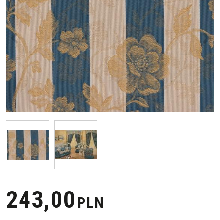
<
>
243,00
PLN