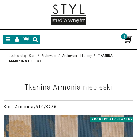
0
Menu
Panel
Lang
Szukaj
Jesteś tutaj:
Start
/
Archiwum
/
Archiwum - Tkaniny
/
TKANINA
ARMONIA NIEBIESKI
Tkanina Armonia niebieski
Kod
:
Armonia/510/K236
PRODUKT ARCHIWALNY