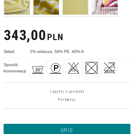
343,00
PLN
Skład
:
2
%
wiskoza, 58
%
PE, 40
%
A
Sposób
konserwacji
:
Zapytaj o produkt
Porównaj
OPIS