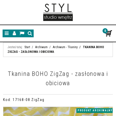
0
Menu
Panel
Lang
Szukaj
Jesteś tutaj:
Start
/
Archiwum
/
Archiwum - Tkaniny
/
TKANINA BOHO
ZIGZAG - ZASŁONOWA I OBICIOWA
Tkanina BOHO ZigZag - zasłonowa i
obiciowa
Kod
:
17168-08 ZigZag
PRODUKT ARCHIWALNY