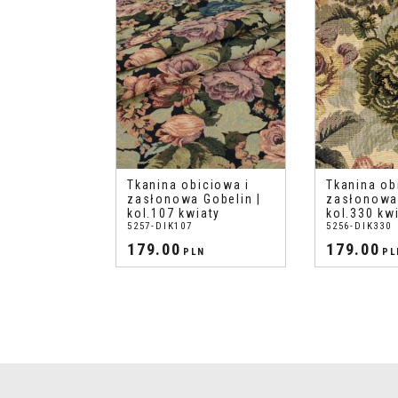
Tkanina obiciowa i
Tkanina ob
zasłonowa Gobelin |
zasłonowa 
kol.107 kwiaty
kol.330 kw
5257-DIK107
5256-DIK330
179.00
179.00
PLN
PL