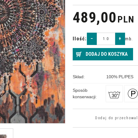
489,00
PLN
>
Ilość
:
−
+
mb.
DODAJ DO KOSZYKA
Skład
:
100
%
PL/PES
Sposób
konserwacji
:
Dodaj do przechowal