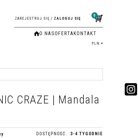
0
ZAREJESTRUJ SIĘ
/
ZALOGUJ SIĘ
O NAS
OFERTA
KONTAKT
PLN
NIC CRAZE | Mandala
DOSTĘPNOŚĆ
:
3-4 TYGODNIE
ey