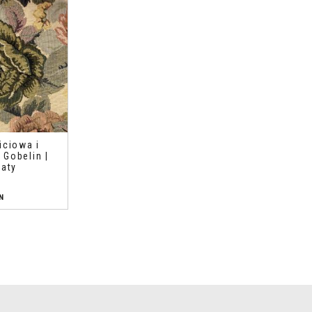
iciowa i
Gobelin |
iaty
N