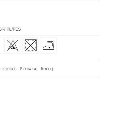
5
%
PL/PES
o produkt
Porównaj
Drukuj