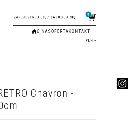
0
ZAREJESTRUJ SIĘ
/
ZALOGUJ SIĘ
O NAS
OFERTA
KONTAKT
PLN
RETRO Chavron -
80cm