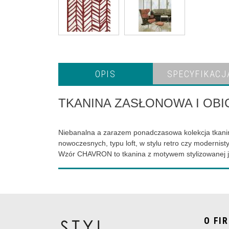
OPIS
SPECYFIKACJ
TKANINA ZASŁONOWA I OB
Niebanalna a zarazem ponadczasowa kolekcja tkanin
nowoczesnych, typu loft, w stylu retro czy modernis
Wzór CHAVRON to tkanina z motywem stylizowanej j
O FI