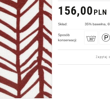
156,00
PLN
Skład
:
35
%
bawełna, 6
>
Sposób
konserwacji
:
Zapytaj 