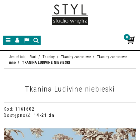
0
Menu
Panel
Lang
Szukaj
Jesteś tutaj:
Start
/
Tkaniny
/
Tkaniny zasłonowe
/
Tkaniny zasłonowe
inne
/
TKANINA LUDIVINE NIEBIESKI
Tkanina Ludivine niebieski
Kod
:
1161602
Dostępność
:
14-21 dni