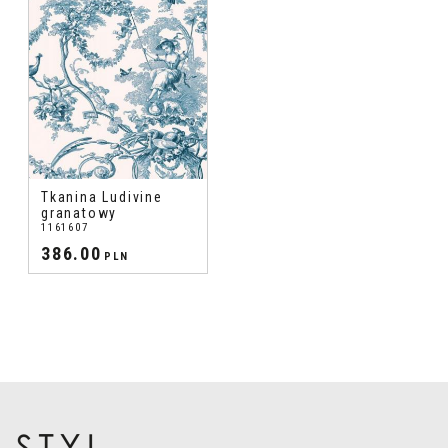
Tkanina Ludivine
granatowy
1161607
386.00
PLN