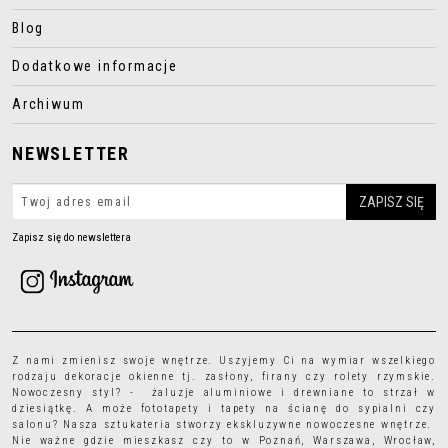
Blog
Dodatkowe informacje
Archiwum
NEWSLETTER
Zapisz się do newslettera
Z nami zmienisz swoje wnętrze. Uszyjemy Ci na wymiar wszelkiego
rodzaju
dekoracje okienne
tj.
zasłony
,
firany
czy
rolety rzymskie
.
Nowoczesny styl? - żaluzje aluminiowe i drewniane to strzał w
dziesiątkę. A może
fototapety
i
tapety
na ścianę do sypialni czy
salonu? Nasza sztukateria stworzy ekskluzywne nowoczesne wnętrze.
Nie ważne gdzie mieszkasz czy to w Poznań, Warszawa, Wrocław,