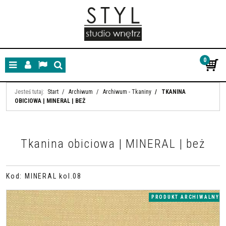
0
Menu
Panel
Lang
Szukaj
Jesteś tutaj:
Start
/
Archiwum
/
Archiwum - Tkaniny
/
TKANINA
OBICIOWA | MINERAL | BEŻ
Tkanina obiciowa | MINERAL | beż
Kod
:
MINERAL kol.08
PRODUKT ARCHIWALNY