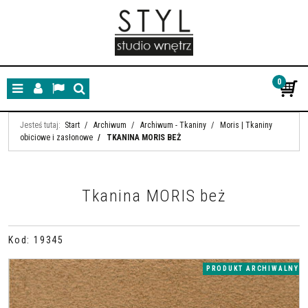
0
Menu
Panel
Lang
Szukaj
Jesteś tutaj:
Start
/
Archiwum
/
Archiwum - Tkaniny
/
Moris | Tkaniny
obiciowe i zasłonowe
/
TKANINA MORIS BEŻ
Tkanina MORIS beż
Kod
:
19345
PRODUKT ARCHIWALNY