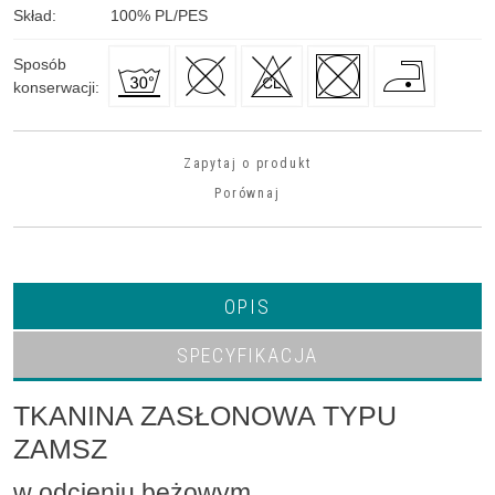
Skład
:
100
%
PL/PES
Sposób
konserwacji
:
Zapytaj o produkt
Porównaj
OPIS
SPECYFIKACJA
TKANINA ZASŁONOWA TYPU
ZAMSZ
w odcieniu beżowym