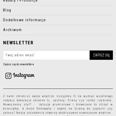
Rabaty i Promocje
Blog
Dodatkowe informacje
Archiwum
NEWSLETTER
Zapisz się do newslettera
Z nami zmienisz swoje wnętrze. Uszyjemy Ci na wymiar wszelkiego
rodzaju
dekoracje okienne
tj.
zasłony
,
firany
czy
rolety rzymskie
.
Nowoczesny styl? - żaluzje aluminiowe i drewniane to strzał w
dziesiątkę. A może
fototapety
i
tapety
na ścianę do sypialni czy
salonu? Nasza sztukateria stworzy ekskluzywne nowoczesne wnętrze.