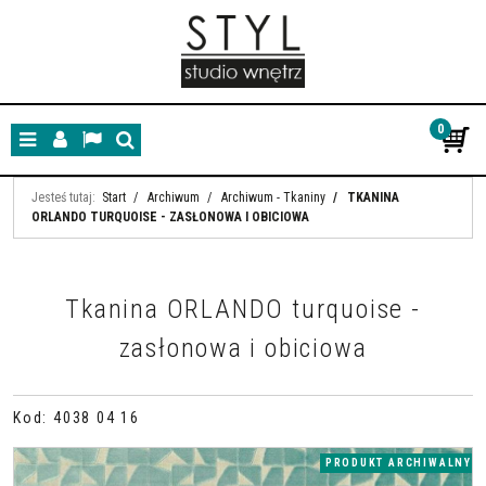
0
Menu
Panel
Lang
Szukaj
Jesteś tutaj:
Start
/
Archiwum
/
Archiwum - Tkaniny
/
TKANINA
ORLANDO TURQUOISE - ZASŁONOWA I OBICIOWA
Tkanina ORLANDO turquoise -
zasłonowa i obiciowa
Kod
:
4038 04 16
PRODUKT ARCHIWALNY