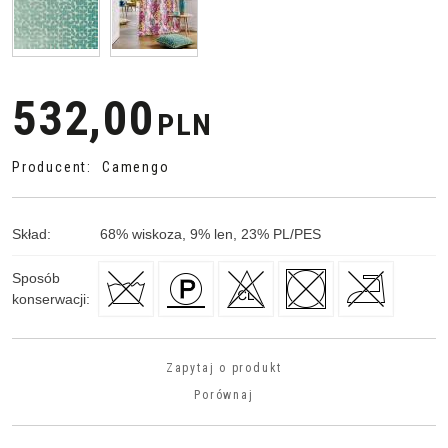
532,00
PLN
Producent
:
Camengo
Skład
:
68
%
wiskoza, 9
%
len, 23
%
PL/PES
Sposób
konserwacji
:
Zapytaj o produkt
Porównaj