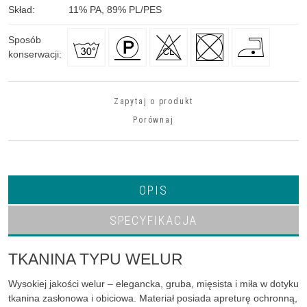
Skład
:
11
%
PA, 89
%
PL/PES
Sposób
konserwacji
:
Zapytaj o produkt
Porównaj
OPIS
SPECYFIKACJA
TKANINA TYPU WELUR
Wysokiej jakości welur – elegancka, gruba, mięsista i miła w dotyku
tkanina zasłonowa i obiciowa. Materiał posiada apreturę ochronną,