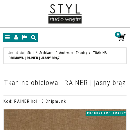
0
Menu
Panel
Lang
Szukaj
Jesteś tutaj:
Start
/
Archiwum
/
Archiwum - Tkaniny
/
TKANINA
OBICIOWA | RAINER | JASNY BRĄZ
Tkanina obiciowa | RAINER | jasny brąz
Kod
:
RAINER kol.13 Chipmunk
PRODUKT ARCHIWALNY