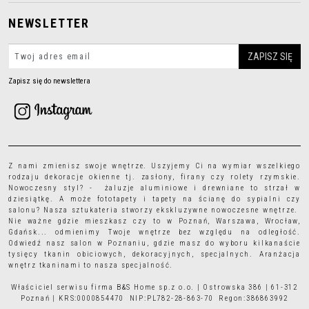
NEWSLETTER
Zapisz się do newslettera
Z nami zmienisz swoje wnętrze. Uszyjemy Ci na wymiar wszelkiego
rodzaju
dekoracje okienne
tj.
zasłony
,
firany
czy
rolety rzymskie
.
Nowoczesny styl? - żaluzje aluminiowe i drewniane to strzał w
dziesiątkę. A może
fototapety
i
tapety
na ścianę do sypialni czy
salonu? Nasza sztukateria stworzy ekskluzywne nowoczesne wnętrze.
Nie ważne gdzie mieszkasz czy to w Poznań, Warszawa, Wrocław,
Gdańsk... odmienimy Twoje wnętrze bez względu na odległość.
Odwiedź nasz salon w Poznaniu, gdzie masz do wyboru kilkanaście
tysięcy
tkanin obiciowych
, dekoracyjnych, specjalnych. Aranżacja
wnętrz tkaninami to nasza specjalność.
Właściciel serwisu firma B&S Home sp.z o.o. | Ostrowska 386 | 61-312
Poznań | KRS:0000854470 NIP:PL782-28-863-70 Regon:386863992