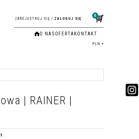
0
ZAREJESTRUJ SIĘ
/
ZALOGUJ SIĘ
O NAS
OFERTA
KONTAKT
PLN
iowa | RAINER |
t