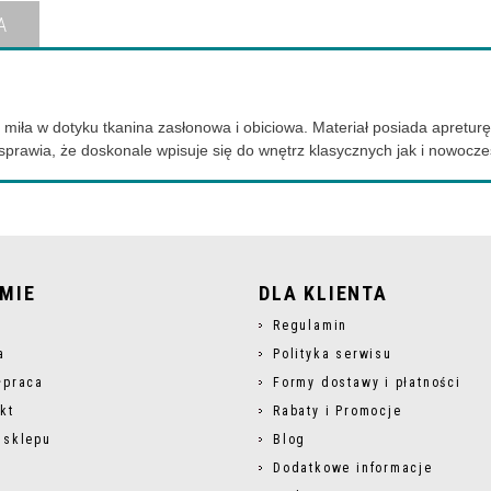
A
 i miła w dotyku tkanina zasłonowa i obiciowa. Materiał posiada apretu
sprawia, że doskonale wpisuje się do wnętrz klasycznych jak i nowocz
RMIE
DLA KLIENTA
s
Regulamin
a
Polityka serwisu
łpraca
Formy dostawy i płatności
kt
Rabaty i Promocje
 sklepu
Blog
Dodatkowe informacje