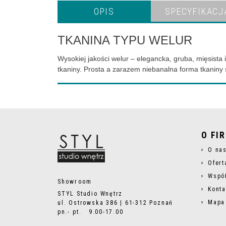
OPIS
SPECYFIKACJ
TKANINA TYPU WELUR
Wysokiej jakości welur – elegancka, gruba, mięsista
tkaniny. Prosta a zarazem niebanalna forma tkaniny 
O FI
O na
Ofert
Wspó
Showroom
Konta
STYL Studio Wnętrz
Mapa
ul. Ostrowska 386 | 61-312 Poznań
pn.- pt. 9.00-17.00