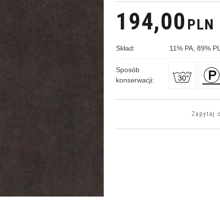
194,00
PLN
Skład
:
11
%
PA, 89
%
PL
Sposób
konserwacji
:
Zapytaj 