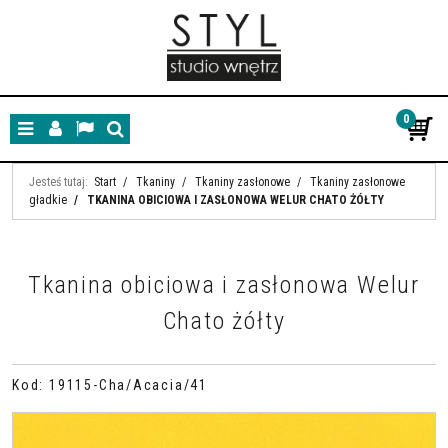
0
Menu
Panel
Lang
Szukaj
Jesteś tutaj:
Start
/
Tkaniny
/
Tkaniny zasłonowe
/
Tkaniny zasłonowe
gładkie
/
TKANINA OBICIOWA I ZASŁONOWA WELUR CHATO ŻÓŁTY
Tkanina obiciowa i zasłonowa Welur
Chato żółty
Kod
:
19115-Cha/Acacia/41