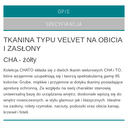
OPIS
SPECYFIKACJA
TKANINA TYPU VELVET NA OBICIA
I ZASŁONY
CHA - żółty
Kolekcja CHATO składa się z dwóch tkanin welurowych CHA i TO,
które wzajemnie uzupełniają się i tworzą spektakularną gamę 85
kolorów. Grube, miękkie i przyjemne w dotyku tkaniny posiadające
apreturę ochronną. Ze względu na swój charakter stanowią
uniwersalną bazę do urządzania wnętrz; doskonale wpiszą się do
wnętrz nowoczesnych, w stylu glamour jak i klasycznych. Idealne
na zasłony, rolety rzymskie, narzuty, poduszki oraz obicia kanap,
krzeseł i foteli.