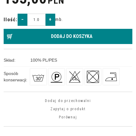
PLN
Ilość
:
−
+
mb.
DODAJ DO KOSZYKA
Skład
:
100
%
PL/PES
Sposób
konserwacji
:
Dodaj do przechowalni
Zapytaj o produkt
Porównaj