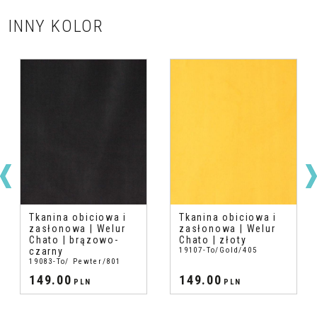
INNY KOLOR
Tkanina obiciowa i
Tkanina obiciowa i
zasłonowa | Welur
zasłonowa | Welur
Chato | brązowo-
Chato | złoty
czarny
19107-To/Gold/405
19083-To/ Pewter/801
149.00
149.00
PLN
PLN