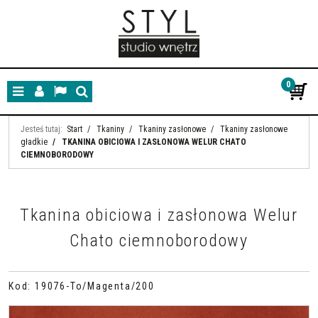
0
Menu
Panel
Lang
Szukaj
Jesteś tutaj:
Start
/
Tkaniny
/
Tkaniny zasłonowe
/
Tkaniny zasłonowe
gładkie
/
TKANINA OBICIOWA I ZASŁONOWA WELUR CHATO
CIEMNOBORODOWY
Tkanina obiciowa i zasłonowa Welur
Chato ciemnoborodowy
Kod
:
19076-To/Magenta/200