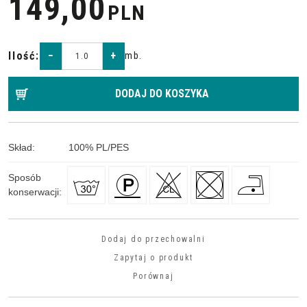
149,00
PLN
Ilość
:
−
+
mb.
DODAJ DO KOSZYKA
Skład
:
100
%
PL/PES
Sposób
konserwacji
:
Dodaj do przechowalni
Zapytaj o produkt
Porównaj