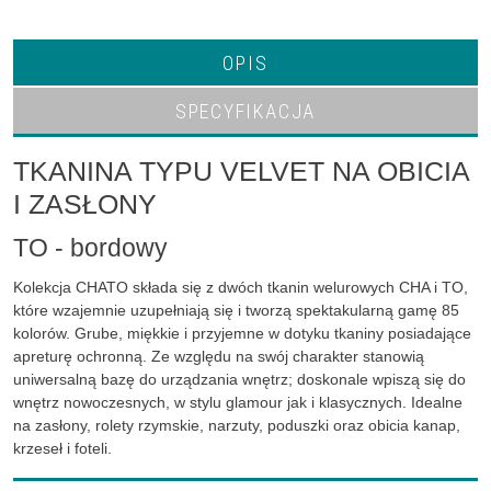
OPIS
SPECYFIKACJA
TKANINA TYPU VELVET NA OBICIA
I ZASŁONY
TO - bordowy
Kolekcja CHATO składa się z dwóch tkanin welurowych CHA i TO,
które wzajemnie uzupełniają się i tworzą spektakularną gamę 85
kolorów. Grube, miękkie i przyjemne w dotyku tkaniny posiadające
apreturę ochronną. Ze względu na swój charakter stanowią
uniwersalną bazę do urządzania wnętrz; doskonale wpiszą się do
wnętrz nowoczesnych, w stylu glamour jak i klasycznych. Idealne
na zasłony, rolety rzymskie, narzuty, poduszki oraz obicia kanap,
krzeseł i foteli.