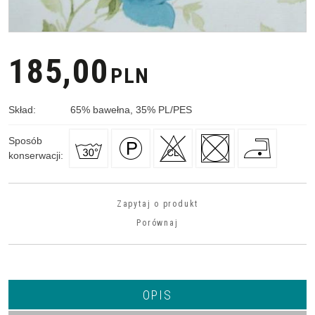
185,00
PLN
Skład
:
65
%
bawełna, 35
%
PL/PES
Sposób
konserwacji
:
Zapytaj o produkt
Porównaj
OPIS