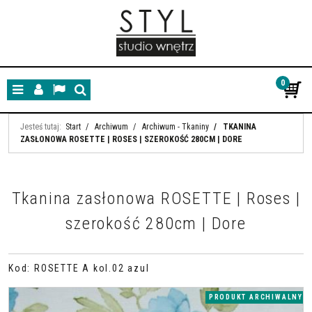
0
Menu
Panel
Lang
Szukaj
Jesteś tutaj:
Start
/
Archiwum
/
Archiwum - Tkaniny
/
TKANINA
ZASŁONOWA ROSETTE | ROSES | SZEROKOŚĆ 280CM | DORE
Tkanina zasłonowa ROSETTE | Roses |
szerokość 280cm | Dore
Kod
:
ROSETTE A kol.02 azul
PRODUKT ARCHIWALNY