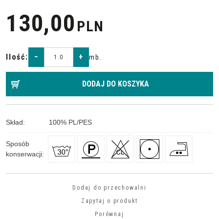
130,00
PLN
Ilość
:
−
+
mb.
DODAJ DO KOSZYKA
Skład
:
100
%
PL/PES
Sposób
konserwacji
:
Dodaj do przechowalni
Zapytaj o produkt
Porównaj