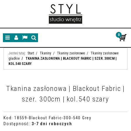
0
Menu
Panel
Lang
Szukaj
Jesteś tutaj:
Start
/
Tkaniny
/
Tkaniny zasłonowe
/
Tkaniny zasłonowe
gładkie
/
TKANINA ZASŁONOWA | BLACKOUT FABRIC | SZER. 300CM |
KOL.540 SZARY
Tkanina zasłonowa | Blackout Fabric |
szer. 300cm | kol.540 szary
Kod
:
18559-Blackout Fabric-300-540 Grey
Dostępność
:
3-7 dni roboczych