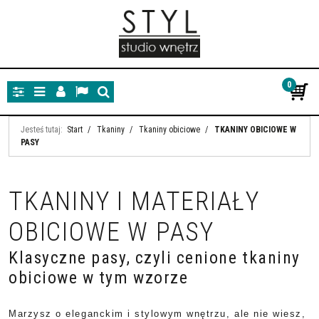
0
Panel
Menu
Panel
Lang
Szukaj
Jesteś tutaj:
Start
/
Tkaniny
/
Tkaniny obiciowe
/
TKANINY OBICIOWE W
PASY
TKANINY I MATERIAŁY
OBICIOWE W PASY
Klasyczne pasy, czyli cenione tkaniny
obiciowe w tym wzorze
Marzysz o eleganckim i stylowym wnętrzu, ale nie wiesz,