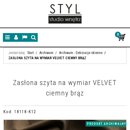
0
Menu
Panel
Lang
Szukaj
Jesteś tutaj:
Start
/
Archiwum
/
Archiwum - Dekoracje okienne
/
ZASŁONA SZYTA NA WYMIAR VELVET CIEMNY BRĄZ
Zasłona szyta na wymiar VELVET
ciemny brąz
Kod
:
18118-K12
PRODUKT ARCHIWALNY