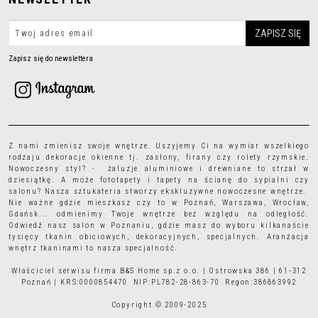
Zapisz się do newslettera
Z nami zmienisz swoje wnętrze. Uszyjemy Ci na wymiar wszelkiego
rodzaju
dekoracje okienne
tj.
zasłony
,
firany
czy
rolety rzymskie
.
Nowoczesny styl? - żaluzje aluminiowe i drewniane to strzał w
dziesiątkę. A może
fototapety
i
tapety
na ścianę do sypialni czy
salonu? Nasza sztukateria stworzy ekskluzywne nowoczesne wnętrze.
Nie ważne gdzie mieszkasz czy to w Poznań, Warszawa, Wrocław,
Gdańsk... odmienimy Twoje wnętrze bez względu na odległość.
Odwiedź nasz salon w Poznaniu, gdzie masz do wyboru kilkanaście
tysięcy
tkanin obiciowych
, dekoracyjnych, specjalnych. Aranżacja
wnętrz tkaninami to nasza specjalność.
Właściciel serwisu firma B&S Home sp.z o.o. | Ostrowska 386 | 61-312
Poznań | KRS:0000854470 NIP:PL782-28-863-70 Regon:386863992
Copyright © 2009-2025