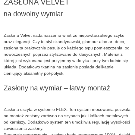
ZASŁONA VELVET
na dowolny wymiar
Zasłona Velvet nada naszemu wnętrzu niepowtarzalnego szyku
oraz elegancji. Czy to styl skandynawski, glamour albo art deco,
zasłona ta praktycznie pasuje do każdego typu pomieszczenia, od
nowoczesnych poprzez stylizowane do klasycznych. Materiał z
której jest wykonana jest przyjemny w dotyku i przy tym ładnie się
układa. Dodatkowo tkanina na zasłonie posiada delikatnie
cieniujący aksamitny pół-połysk.
Zasłony na wymiar – łatwy montaż
Zasłona uszyta w systemie FLEX. Ten system mocowania pozwala
na montaż zasłony zarówno na szynach jak i kółkach metalowych
od karniszy. Dodatkowo system ten umożliwia regulację wysokości
zawieszenia zasłony.
Proporcja marszczenia - zasłony będą umarszczone 100% , dzięki