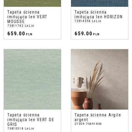
Tapeta ścienna
Tapeta ścienna
imitująca len VERT
imitująca len HORIZON
MOUSSE
73814394 LeLin
73811742 LeLin
659.00
659.00
PLN
PLN
Tapeta ścienna
Tapeta ścienna Argile
imitująca len VERT DE
argent
GRIS
21009-75491834
73810518 LeLin