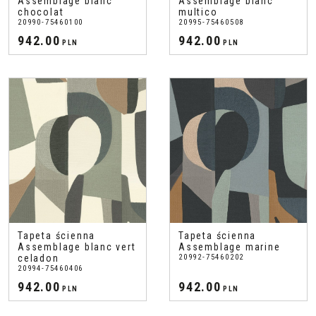
Assemblage blanc
Assemblage blanc
chocolat
multico
20990-75460100
20995-75460508
942.00
942.00
PLN
PLN
Tapeta ścienna
Tapeta ścienna
Assemblage blanc vert
Assemblage marine
celadon
20992-75460202
20994-75460406
942.00
942.00
PLN
PLN