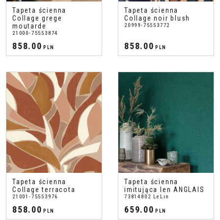
Tapeta ścienna
Tapeta ścienna
Collage grege
Collage noir blush
moutarde
20999-75553772
21000-75553874
858.00
858.00
PLN
PLN
Tapeta ścienna
Tapeta ścienna
Collage terracota
imitująca len ANGLAIS
21001-75553976
73814802 LeLin
858.00
659.00
PLN
PLN