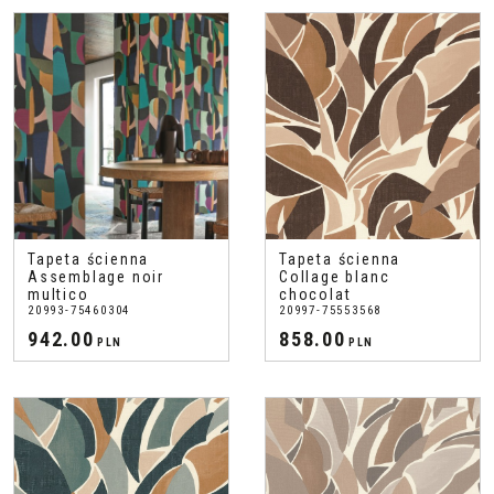
Tapeta ścienna
Tapeta ścienna
Assemblage noir
Collage blanc
multico
chocolat
20993-75460304
20997-75553568
942.00
858.00
PLN
PLN