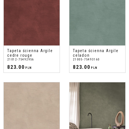
Tapeta ścienna Argile
Tapeta ścienna Argile
cedre rouge
celadon
21012-75492956
21005-75493160
823.00
823.00
PLN
PLN