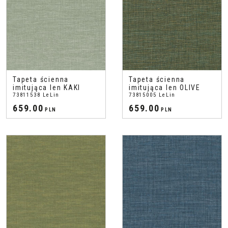
Tapeta ścienna
Tapeta ścienna
imitująca len KAKI
imitująca len OLIVE
73811538 LeLin
73815005 LeLin
659.00
659.00
PLN
PLN