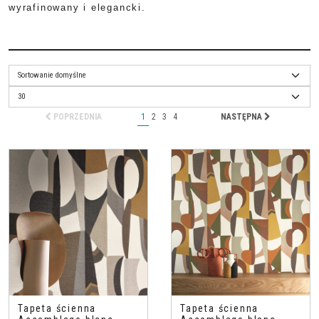
wyrafinowany i elegancki.
POPRZEDNIA
1
2
3
4
NASTĘPNA
Tapeta ścienna
Tapeta ścienna