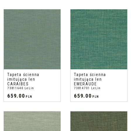
Tapeta ścienna
Tapeta ścienna
imitująca len
imitująca len
CARAIBES
EMERAUDE
73811640 LeLin
73814701 LeLin
659.00
659.00
PLN
PLN