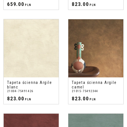
659.00
823.00
PLN
PLN
Tapeta ścienna Argile
Tapeta ścienna Argile
blanc
camel
21004-75491426
21015-75492344
823.00
823.00
PLN
PLN