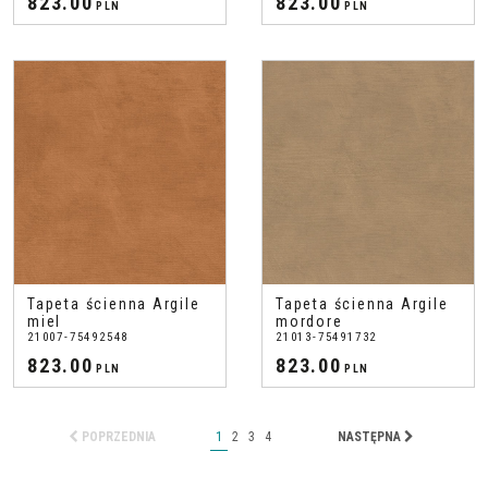
823.00
823.00
PLN
PLN
Tapeta ścienna Argile
Tapeta ścienna Argile
miel
mordore
21007-75492548
21013-75491732
823.00
823.00
PLN
PLN
POPRZEDNIA
1
2
3
4
NASTĘPNA