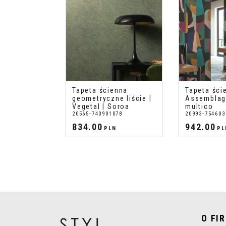
Tapeta ścienna
Tapeta ści
geometryczne liście |
Assemblag
Vegetal | Soroa
multico
20565-740901078
20993-754603
834.00
942.00
PLN
PL
O FI