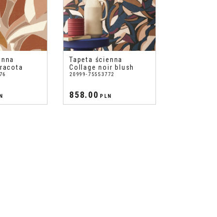
enna
Tapeta ścienna
rracota
Collage noir blush
76
20999-75553772
858.00
N
PLN