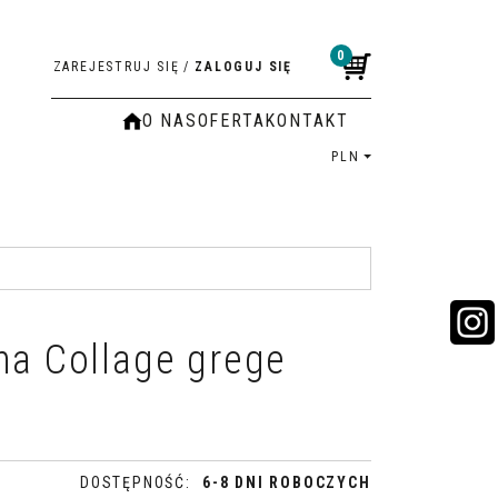
0
ZAREJESTRUJ SIĘ
/
ZALOGUJ SIĘ
O NAS
OFERTA
KONTAKT
PLN
na Collage grege
DOSTĘPNOŚĆ
:
6-8 DNI ROBOCZYCH