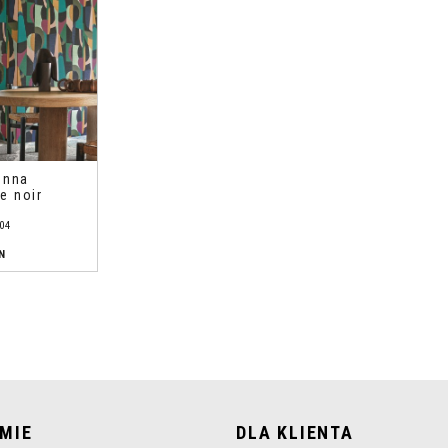
enna
e noir
04
N
RMIE
DLA KLIENTA