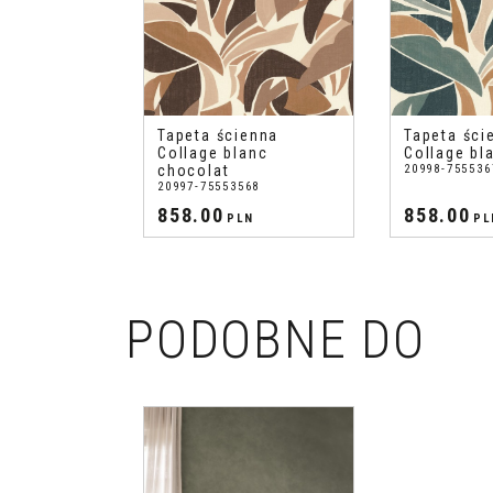
Tapeta ścienna
Tapeta ści
Collage blanc
Collage bl
chocolat
20998-755536
20997-75553568
858.00
858.00
PLN
PL
PODOBNE DO