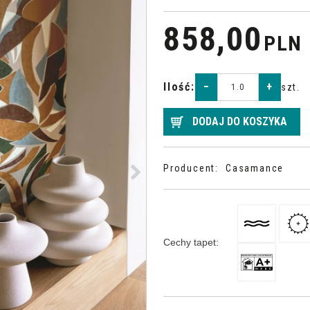
858,00
PLN
Ilość
:
−
+
szt.
DODAJ DO KOSZYKA
>
Producent
:
Casamance
Cechy tapet
: