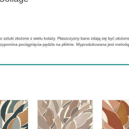
ło sztuki złożone z wielu kolaży. Płaszczyzny barw zdają się być ułoż
przypomina pociągnięcia pędzla na płótnie. Wyprodukowana jest metodą