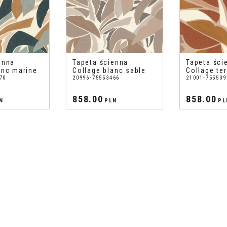
enna
Tapeta ścienna
Tapeta ści
anc marine
Collage blanc sable
Collage te
70
20996-75553466
21001-755539
858.00
858.00
N
PLN
PL