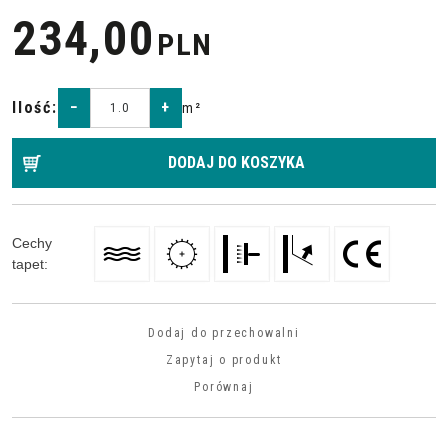
234,00
PLN
Ilość
:
−
+
m²
DODAJ DO KOSZYKA
Cechy
tapet
:
Dodaj do przechowalni
Zapytaj o produkt
Porównaj