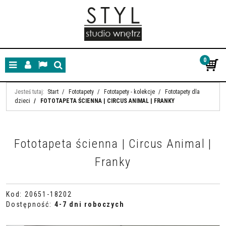
0
Menu
Panel
Lang
Szukaj
Jesteś tutaj:
Start
/
Fototapety
/
Fototapety - kolekcje
/
Fototapety dla
dzieci
/
FOTOTAPETA ŚCIENNA | CIRCUS ANIMAL | FRANKY
Fototapeta ścienna | Circus Animal |
Franky
Kod
:
20651-18202
Dostępność
:
4-7 dni roboczych