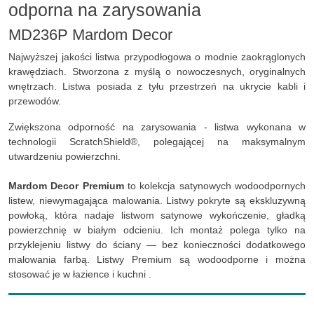
odporna na zarysowania
MD236P Mardom Decor
Najwyższej jakości listwa przypodłogowa o modnie zaokrąglonych
krawędziach. Stworzona z myślą o nowoczesnych, oryginalnych
wnętrzach. Listwa posiada z tyłu przestrzeń na ukrycie kabli i
przewodów.
Zwiększona odporność na zarysowania - listwa wykonana w
technologii ScratchShield®, polegającej na maksymalnym
utwardzeniu powierzchni.
Mardom Decor Premium
to kolekcja satynowych wodoodpornych
listew, niewymagająca malowania. Listwy pokryte są ekskluzywną
powłoką, która nadaje listwom satynowe wykończenie, gładką
powierzchnię w białym odcieniu. Ich montaż polega tylko na
przyklejeniu listwy do ściany — bez konieczności dodatkowego
malowania farbą. Listwy Premium są wodoodporne i można
stosować je w łazience i kuchni .