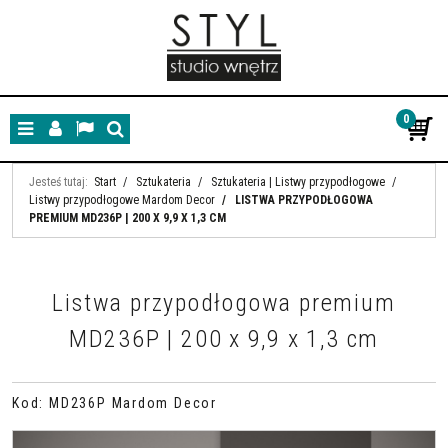
0
Menu
Panel
Lang
Szukaj
Jesteś tutaj:
Start
/
Sztukateria
/
Sztukateria | Listwy przypodłogowe
/
Listwy przypodłogowe Mardom Decor
/
LISTWA PRZYPODŁOGOWA
PREMIUM MD236P | 200 X 9,9 X 1,3 CM
Listwa przypodłogowa premium
MD236P | 200 x 9,9 x 1,3 cm
Kod
:
MD236P Mardom Decor