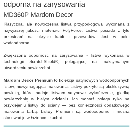
odporna na zarysowania
MD360P Mardom Decor
Klasyczna, ale nowoczesna listwa przypodłogowa wykonana z
najwyższej jakości materiału PolyForce. Listwa posiada z tyłu
przestrzeń na ukrycie kabli i przewodów. Jest w pełni
wodoodporna.
Zwiększona odporność na zarysowania - listwa wykonana w
technologii ScratchShield®, polegającej na maksymalnym
utwardzeniu powierzchni.
Mardom Decor Premium
to kolekcja satynowych wodoodpornych
listew, niewymagająca malowania. Listwy pokryte są ekskluzywną
powłoką, która nadaje listwom satynowe wykończenie, gładką
powierzchnię w białym odcieniu. Ich montaż polega tylko na
przyklejeniu listwy do ściany — bez konieczności dodatkowego
malowania farbą. Listwy Premium są wodoodporne i można
stosować je w łazience i kuchni .