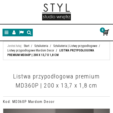
0
Menu
Panel
Lang
Szukaj
Jesteś tutaj:
Start
/
Sztukateria
/
Sztukateria | Listwy przypodłogowe
/
Listwy przypodłogowe Mardom Decor
/
LISTWA PRZYPODŁOGOWA
PREMIUM MD360P | 200 X 13,7 X 1,8 CM
Listwa przypodłogowa premium
MD360P | 200 x 13,7 x 1,8 cm
Kod
:
MD360P Mardom Decor