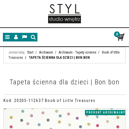
0
Menu
Panel
Lang
Szukaj
Jesteś tutaj:
Start
/
Archiwum
/
Archiwum - Tapety ścienne
/
Book of little
Treasures
/
TAPETA ŚCIENNA DLA DZIECI | BON BON
Tapeta ścienna dla dzieci | Bon bon
Kod
:
20205-112637 Book of Liitle Treasures
PRODUKT ARCHIWALNY